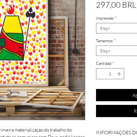
297,00 BRL
Impressão
*
Elegir
Tamanhos
*
Elegir
Cantidad
*
Ag
R
primeira materialização do trabalho do
INFORMAÇÕES D
artista se comunicar com Deus, pedir licença