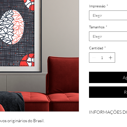
Impressão
*
Elegir
Tamanhos
*
Elegir
Cantidad
*
Ag
R
INFORMAÇÕES D
os originários do Brasil.
Coleção: Tribal Ur