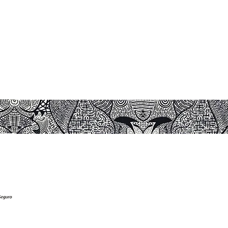
ada tamanho
ou Canvas
zação de molduras.
 dentro de caixa, para manter
 no tubo de envio.
moldura e lacrada para não
lar.
tato direto com o sol e nem de
bientes úmidos.