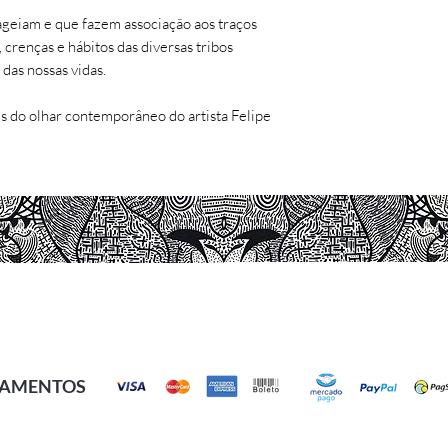
Tipo: Gravura
geiam e que fazem associação aos traços
Tiragem: 45 para c
 crenças e hábitos das diversas tribos
Artista: Felipe Silva
das nossas vidas.
Impressão:
Studio 
és do olhar contemporâneo do artista Felipe
OBSERVAÇÕES:
- Não há comerciali
- Enviada no tubo e
sua integridade.
- Não manter a obra
- Manter a obra na 
© 2016 - 2026 Artedepi por Manoel Felipe.
enrrugar e/ou amare
Todos os direitos reservados.
- Não deixar em con
flashs fotográficos.
AMENTOS
- Não deixar em am