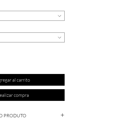
regar al carrito
ealizar compra
O PRODUTO
bano