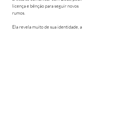
licença e bênção para seguir novos
rumos.
Ela revela muito de sua identidade, a
relação com sua família e a infância no
interior da Bahia. Sua família é muito
católica e são memórias muito fortes
da infância. A coleção Divino
Santuário é um resgate dessas raízes.
INFORMAÇÕES DO PRODUTO
Coleção: Divino Santuário
Tipo: Gravura
Tiragem: 85 para cada tamanho
©
2016 - 2026
Artedepi por Manoel Felipe.
Artista: Felipe Silva
Todos os direitos reservados.
Impressão: Studio ou Canvas
PAGAMENTOS