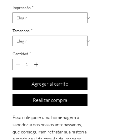
Impressão
*
Tamanhos
*
Cantidad
*
Agregar al carrito
Realizar compra
Essa coleção é uma homenagem à
sabedoria dos nossos antepassados,
que conseguiram retratar sua história
e modo de vida através de imagens