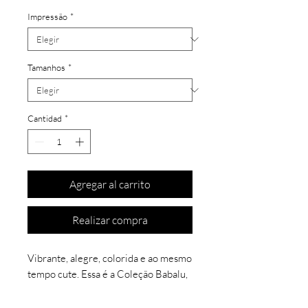
Impressão
*
Tamanhos
*
Cantidad
*
Agregar al carrito
Realizar compra
Vibrante, alegre, colorida e ao mesmo
tempo cute. Essa é a Coleção Babalu,
cheia de cor, forma e textura, uma
coleção trabalhada em quatro cores: