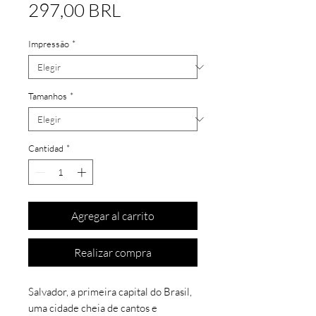
Precio
297,00 BRL
Impressão
*
Tamanhos
*
Cantidad
*
Agregar al carrito
Realizar compra
Salvador, a primeira capital do Brasil,
uma cidade cheia de cantos e