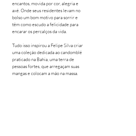
encantos, movida por cor, alegria e
axé. Onde seus residentes levam no
bolso um bom motivo para sorrir e
têm como escudo a felicidade para
encarar os percalços da vida.
Tudo isso inspirou a Felipe Silva criar
uma coleção dedicada ao candomblé
praticado na Bahia, uma terra de
pessoas fortes, que arregaçam suas
mangas e colocam a mão na massa.
Uma coleção que representa e
reverencia a fé dos baianos, uma fé
que deve ser respeitada por todos.
E é por isso que essa coleção leva o
nome Altar, uma palavra que
representa elevação, adoração e
amor.