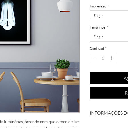
Impressão
*
Elegir
Tamanhos
*
Elegir
Cantidad
*
Ag
R
INFORMAÇÕES D
e luminárias, fazendo com que o foco de luz
Coleção: Lights