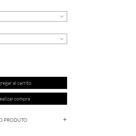
regar al carrito
ealizar compra
O PRODUTO